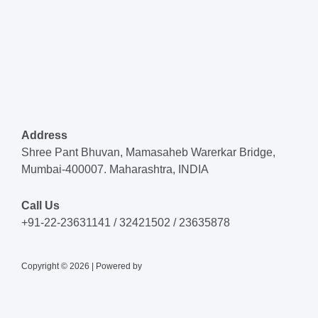
Address
Shree Pant Bhuvan, Mamasaheb Warerkar Bridge,
Mumbai-400007. Maharashtra, INDIA
Call Us
+91-22-23631141 / 32421502 / 23635878
Copyright © 2026 | Powered by