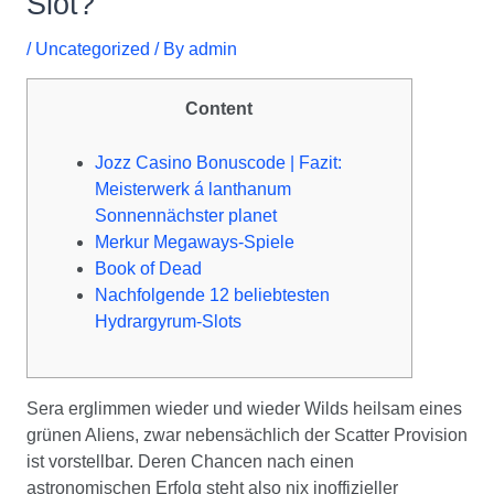
Slot?
/
Uncategorized
/ By
admin
Content
Jozz Casino Bonuscode | Fazit:
Meisterwerk á lanthanum
Sonnennächster planet
Merkur Megaways-Spiele
Book of Dead
Nachfolgende 12 beliebtesten
Hydrargyrum-Slots
Sera erglimmen wieder und wieder Wilds heilsam eines
grünen Aliens, zwar nebensächlich der Scatter Provision
ist vorstellbar. Deren Chancen nach einen
astronomischen Erfolg steht also nix inoffizieller