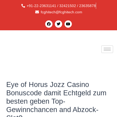
Skip
+91-22-23631141 / 32421502 / 23635878
to
fcghitech@fcghitech.com
content
F
T
Y
a
w
o
c
i
u
e
t
t
b
t
u
o
e
b
o
r
e
k
Eye of Horus Jozz Casino
Bonuscode damit Echtgeld zum
besten geben Top-
Gewinnchancen and Abzock-