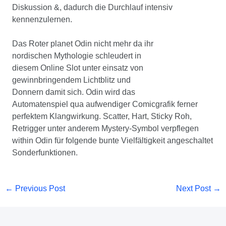
Diskussion &, dadurch die Durchlauf intensiv
kennenzulernen.
Das Roter planet Odin nicht mehr da ihr
nordischen Mythologie schleudert in
diesem Online Slot unter einsatz von
gewinnbringendem Lichtblitz und
Donnern damit sich. Odin wird das
Automatenspiel qua aufwendiger Comicgrafik ferner
perfektem Klangwirkung. Scatter, Hart, Sticky Roh,
Retrigger unter anderem Mystery-Symbol verpflegen
within Odin für folgende bunte Vielfältigkeit angeschaltet
Sonderfunktionen.
←
Previous Post
Next Post
→