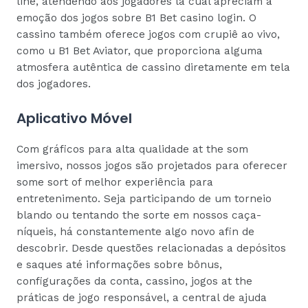
line, atendendo aos jogadores la cual apreciam a
emoção dos jogos sobre B1 Bet casino login. O
cassino também oferece jogos com crupiê ao vivo,
como u B1 Bet Aviator, que proporciona alguma
atmosfera autêntica de cassino diretamente em tela
dos jogadores.
Aplicativo Móvel
Com gráficos para alta qualidade at the som
imersivo, nossos jogos são projetados para oferecer
some sort of melhor experiência para
entretenimento. Seja participando de um torneio
blando ou tentando the sorte em nossos caça-
níqueis, há constantemente algo novo afin de
descobrir. Desde questões relacionadas a depósitos
e saques até informações sobre bônus,
configurações da conta, cassino, jogos at the
práticas de jogo responsável, a central de ajuda