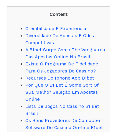
Content
Credibilidade E Experiência
Diversidade De Apostas E Odds
Competitivas
A B1bet Surge Como The Vanguarda
Das Apostas Online No Brasil
Existe O Programa De Fidelidade
Para Os Jogadores De Cassino?
Recursos Do Iphone App B1bet
Por Que O B1 Bet É Some Sort Of
Sua Melhor Seleção Em Apostas
Online
Lista De Jogos No Cassino B1 Bet
Brasil
Os Bons Provedores De Computer
Software Do Cassino On-line B1bet