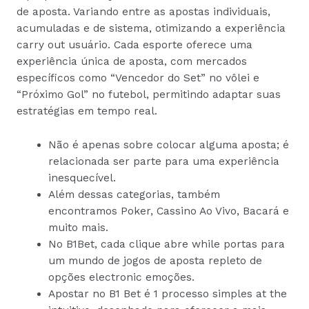
de aposta. Variando entre as apostas individuais,
acumuladas e de sistema, otimizando a experiência
carry out usuário. Cada esporte oferece uma
experiência única de aposta, com mercados
específicos como “Vencedor do Set” no vôlei e
“Próximo Gol” no futebol, permitindo adaptar suas
estratégias em tempo real.
Não é apenas sobre colocar alguma aposta; é
relacionada ser parte para uma experiência
inesquecível.
Além dessas categorias, também
encontramos Poker, Cassino Ao Vivo, Bacará e
muito mais.
No B1Bet, cada clique abre while portas para
um mundo de jogos de aposta repleto de
opções electronic emoções.
Apostar no B1 Bet é 1 processo simples at the