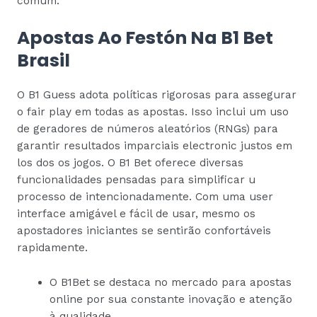
comum.
Apostas Ao Festón Na B1 Bet
Brasil
O B1 Guess adota políticas rigorosas para assegurar
o fair play em todas as apostas. Isso inclui um uso
de geradores de números aleatórios (RNGs) para
garantir resultados imparciais electronic justos em
los dos os jogos. O B1 Bet oferece diversas
funcionalidades pensadas para simplificar u
processo de intencionadamente. Com uma user
interface amigável e fácil de usar, mesmo os
apostadores iniciantes se sentirão confortáveis
rapidamente.
O B1Bet se destaca no mercado para apostas
online por sua constante inovação e atenção
à qualidade.