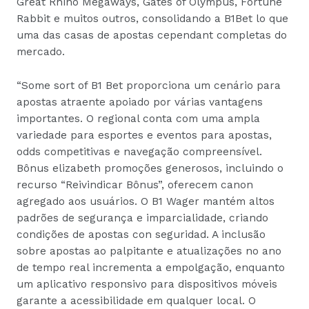
Great Rhino Megaways, Gates of Olympus, Fortune
Rabbit e muitos outros, consolidando a B1Bet lo que
uma das casas de apostas cependant completas do
mercado.
“Some sort of B1 Bet proporciona um cenário para
apostas atraente apoiado por várias vantagens
importantes. O regional conta com uma ampla
variedade para esportes e eventos para apostas,
odds competitivas e navegação compreensível.
Bônus elizabeth promoções generosos, incluindo o
recurso “Reivindicar Bônus”, oferecem canon
agregado aos usuários. O B1 Wager mantém altos
padrões de segurança e imparcialidade, criando
condições de apostas con seguridad. A inclusão
sobre apostas ao palpitante e atualizações no ano
de tempo real incrementa a empolgação, enquanto
um aplicativo responsivo para dispositivos móveis
garante a acessibilidade em qualquer local. O