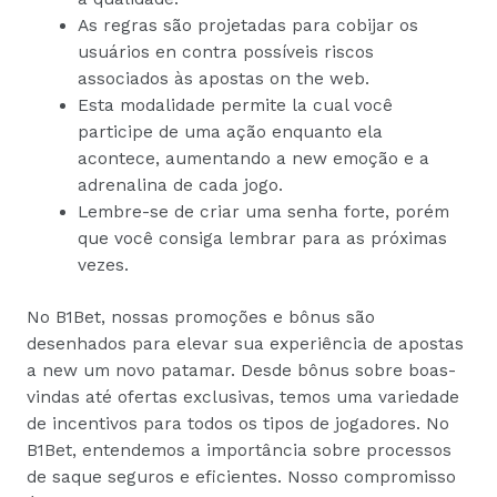
As regras são projetadas para cobijar os
usuários en contra possíveis riscos
associados às apostas on the web.
Esta modalidade permite la cual você
participe de uma ação enquanto ela
acontece, aumentando a new emoção e a
adrenalina de cada jogo.
Lembre-se de criar uma senha forte, porém
que você consiga lembrar para as próximas
vezes.
No B1Bet, nossas promoções e bônus são
desenhados para elevar sua experiência de apostas
a new um novo patamar. Desde bônus sobre boas-
vindas até ofertas exclusivas, temos uma variedade
de incentivos para todos os tipos de jogadores. No
B1Bet, entendemos a importância sobre processos
de saque seguros e eficientes. Nosso compromisso