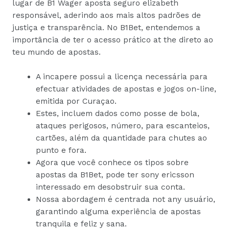
lugar de B1 Wager aposta seguro elizabeth
responsável, aderindo aos mais altos padrões de
justiça e transparência. No B1Bet, entendemos a
importância de ter o acesso prático at the direto ao
teu mundo de apostas.
A incapere possui a licença necessária para
efectuar atividades de apostas e jogos on-line,
emitida por Curaçao.
Estes, incluem dados como posse de bola,
ataques perigosos, número, para escanteios,
cartões, além da quantidade para chutes ao
punto e fora.
Agora que você conhece os tipos sobre
apostas da B1Bet, pode ter sony ericsson
interessado em desobstruir sua conta.
Nossa abordagem é centrada not any usuário,
garantindo alguma experiência de apostas
tranquila e feliz y sana.