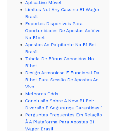
Aplicativo Móvel
Limites Not Any Cassino B1 Wager
Brasil
Esportes Disponíveis Para
Oportunidades De Apostas Ao Vivo
Na B1bet
Apostas Ao Palpitante Na B1 Bet
Brasil
Tabela De Bônus Conocidos No
B1bet
Design Armonioso E Funcional Da
B1bet Para Sessão De Apostas Ao
Vivo
Melhores Odds
Conclusão Sobre A New B1 Bet:
Diversão E Segurança Garantidas!”
Perguntas Frequentes Em Relação
À A Plataforma Para Apostas B1
Wager Brasil