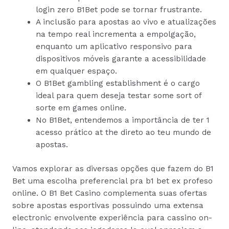
login zero B1Bet pode se tornar frustrante.
A inclusão para apostas ao vivo e atualizações
na tempo real incrementa a empolgação,
enquanto um aplicativo responsivo para
dispositivos móveis garante a acessibilidade
em qualquer espaço.
O B1Bet gambling establishment é o cargo
ideal para quem deseja testar some sort of
sorte em games online.
No B1Bet, entendemos a importância de ter 1
acesso prático at the direto ao teu mundo de
apostas.
Vamos explorar as diversas opções que fazem do B1
Bet uma escolha preferencial pra b1 bet ex profeso
online. O B1 Bet Casino complementa suas ofertas
sobre apostas esportivas possuindo uma extensa
electronic envolvente experiência para cassino on-