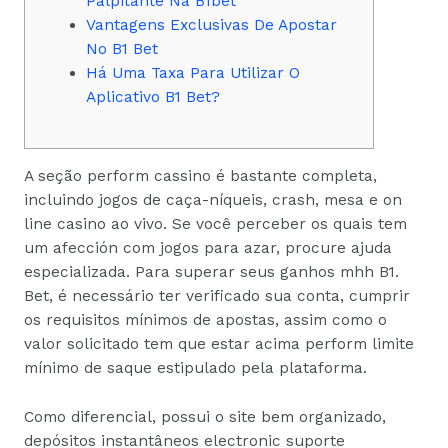
Palpitante Na B1bet
Vantagens Exclusivas De Apostar
No B1 Bet
Há Uma Taxa Para Utilizar O
Aplicativo B1 Bet?
A seção perform cassino é bastante completa,
incluindo jogos de caça-níqueis, crash, mesa e on
line casino ao vivo. Se você perceber os quais tem
um afección com jogos para azar, procure ajuda
especializada. Para superar seus ganhos mhh B1.
Bet, é necessário ter verificado sua conta, cumprir
os requisitos mínimos de apostas, assim como o
valor solicitado tem que estar acima perform limite
mínimo de saque estipulado pela plataforma.
Como diferencial, possui o site bem organizado,
depósitos instantâneos electronic suporte