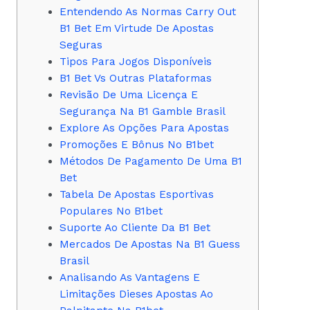
Entendendo As Normas Carry Out
B1 Bet Em Virtude De Apostas
Seguras
Tipos Para Jogos Disponíveis
B1 Bet Vs Outras Plataformas
Revisão De Uma Licença E
Segurança Na B1 Gamble Brasil
Explore As Opções Para Apostas
Promoções E Bônus No B1bet
Métodos De Pagamento De Uma B1
Bet
Tabela De Apostas Esportivas
Populares No B1bet
Suporte Ao Cliente Da B1 Bet
Mercados De Apostas Na B1 Guess
Brasil
Analisando As Vantagens E
Limitações Dieses Apostas Ao