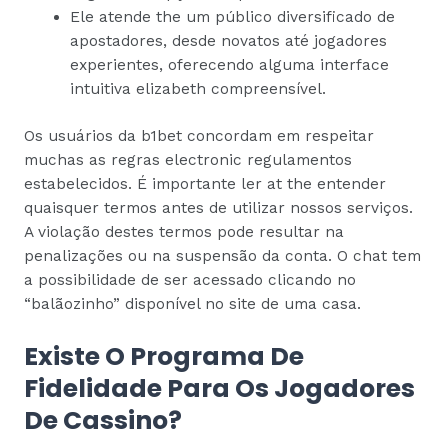
Ele atende the um público diversificado de
apostadores, desde novatos até jogadores
experientes, oferecendo alguma interface
intuitiva elizabeth compreensível.
Os usuários da b1bet concordam em respeitar
muchas as regras electronic regulamentos
estabelecidos. É importante ler at the entender
quaisquer termos antes de utilizar nossos serviços.
A violação destes termos pode resultar na
penalizações ou na suspensão da conta. O chat tem
a possibilidade de ser acessado clicando no
“balãozinho” disponível no site de uma casa.
Existe O Programa De
Fidelidade Para Os Jogadores
De Cassino?