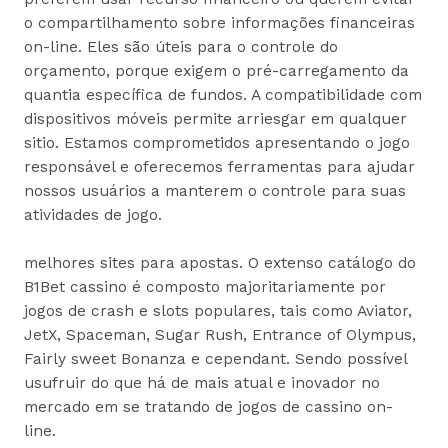
o compartilhamento sobre informações financeiras
on-line. Eles são úteis para o controle do
orçamento, porque exigem o pré-carregamento da
quantia específica de fundos. A compatibilidade com
dispositivos móveis permite arriesgar em qualquer
sitio. Estamos comprometidos apresentando o jogo
responsável e oferecemos ferramentas para ajudar
nossos usuários a manterem o controle para suas
atividades de jogo.
melhores sites para apostas. O extenso catálogo do
B1Bet cassino é composto majoritariamente por
jogos de crash e slots populares, tais como Aviator,
JetX, Spaceman, Sugar Rush, Entrance of Olympus,
Fairly sweet Bonanza e cependant. Sendo possível
usufruir do que há de mais atual e inovador no
mercado em se tratando de jogos de cassino on-
line.