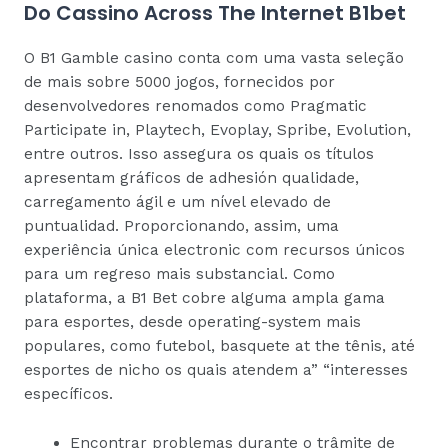
Do Cassino Across The Internet B1bet
O B1 Gamble casino conta com uma vasta seleção
de mais sobre 5000 jogos, fornecidos por
desenvolvedores renomados como Pragmatic
Participate in, Playtech, Evoplay, Spribe, Evolution,
entre outros. Isso assegura os quais os títulos
apresentam gráficos de adhesión qualidade,
carregamento ágil e um nível elevado de
puntualidad. Proporcionando, assim, uma
experiência única electronic com recursos únicos
para um regreso mais substancial. Como
plataforma, a B1 Bet cobre alguma ampla gama
para esportes, desde operating-system mais
populares, como futebol, basquete at the tênis, até
esportes de nicho os quais atendem a” “interesses
específicos.
Encontrar problemas durante o trâmite de