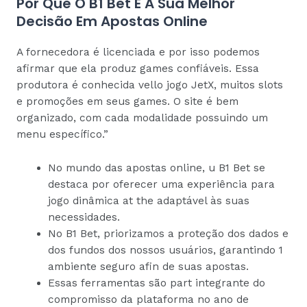
Por Que O B1 Bet É A Sua Melhor
Decisão Em Apostas Online
A fornecedora é licenciada e por isso podemos
afirmar que ela produz games confiáveis. Essa
produtora é conhecida vello jogo JetX, muitos slots
e promoções em seus games. O site é bem
organizado, com cada modalidade possuindo um
menu específico.”
No mundo das apostas online, u B1 Bet se
destaca por oferecer uma experiência para
jogo dinâmica at the adaptável às suas
necessidades.
No B1 Bet, priorizamos a proteção dos dados e
dos fundos dos nossos usuários, garantindo 1
ambiente seguro afin de suas apostas.
Essas ferramentas são part integrante do
compromisso da plataforma no ano de