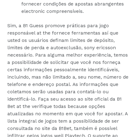
fornecer condições de apostas abrangentes
electronic compreensíveis.
Sim, a B1 Guess promove práticas para jogo
responsável at the fornece ferramentas así que
usted os usuários definam limites de depósito,
limites de perda e autoexclusão, sony ericsson
necessário. Para alguma melhor experiência, temos
a possibilidade de solicitar que você nos forneça
certas informações pessoalmente identificáveis,
incluindo, mas não limitado a, seu nome, número de
telefone e endereço postal. As informações que
coletamos serão usadas para contatá-lo ou
identificá-lo. Faça seu acesso ao site oficial da B1
Bet at the verifique todas because opções
atualizadas no momento em que você for apostar. A
lista íntegral de jogos tem a possibilidade de ser
consultada no site da B1Bet, também é possível
infiltrar pelos jogos weil Playtech. O suporte ao