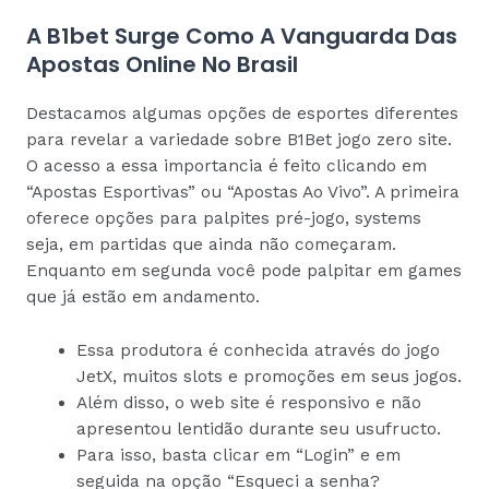
A B1bet Surge Como A Vanguarda Das
Apostas Online No Brasil
Destacamos algumas opções de esportes diferentes
para revelar a variedade sobre B1Bet jogo zero site.
O acesso a essa importancia é feito clicando em
“Apostas Esportivas” ou “Apostas Ao Vivo”. A primeira
oferece opções para palpites pré-jogo, systems
seja, em partidas que ainda não começaram.
Enquanto em segunda você pode palpitar em games
que já estão em andamento.
Essa produtora é conhecida através do jogo
JetX, muitos slots e promoções em seus jogos.
Além disso, o web site é responsivo e não
apresentou lentidão durante seu usufructo.
Para isso, basta clicar em “Login” e em
seguida na opção “Esqueci a senha?