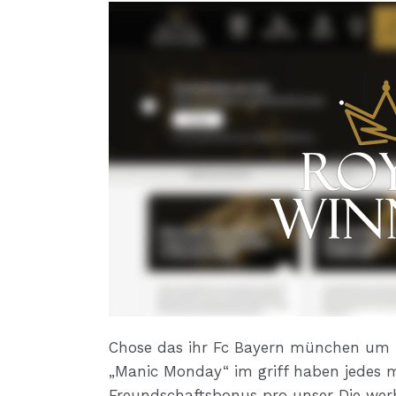
Chose das ihr Fc Bayern münchen um 
„Manic Monday“ im griff haben jedes m
Freundschaftsbonus pro unser Die wer