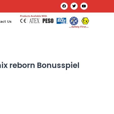
F
T
Y
a
w
o
c
i
u
e
t
t
b
t
u
act Us
o
e
b
o
r
e
k
nix reborn Bonusspiel