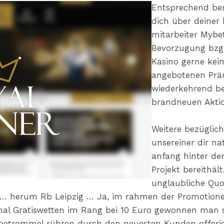
Entsprechend bere
dich über deiner 
mitarbeiter Mybet
Bevorzugung bzgl
Kasino gerne ke
angebotenen Prä
wiederkehrend b
brandneuen Aktio
Weitere bezügli
unsereiner dir n
anfang hinter de
Projekt bereithäl
unglaubliche Quot
… herum Rb Leipzig … Ja, im rahmen der Promotione
al Gratiswetten im Rang bei 10 Euro gewonnen man sag
betrommel rühren durch den neuesten Kunden offerier