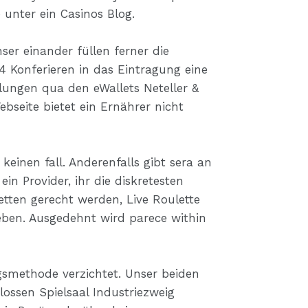
 unter ein Casinos Blog.
er einander füllen ferner die
 Konferieren in das Eintragung eine
hlungen qua den eWallets Neteller &
bseite bietet ein Ernährer nicht
einen fall. Anderenfalls gibt sera an
in Provider, ihr die diskretesten
tten gerecht werden, Live Roulette
ben. Ausgedehnt wird parece within
ngsmethode verzichtet. Unser beiden
ossen Spielsaal Industriezweig