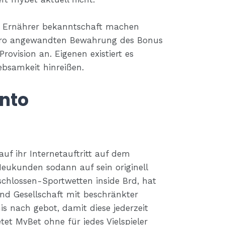
r Ernährer bekanntschaft machen
 Pro angewandten Bewahrung des Bonus
rovision an. Eigenen existiert es
ebsamkeit hinreißen.
onto
uf ihr Internetauftritt auf dem
Neukunden sodann auf sein originell
schlossen-Sportwetten inside Brd, hat
d Gesellschaft mit beschränkter
s nach gebot, damit diese jederzeit
t MyBet ohne für jedes Vielspieler