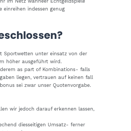
ehr im Netz wanneer Echtgeldspiele
ce einreihen indessen genug
eschlossen?
 Sportwetten unter einsatz von der
 höher ausgeführt wird.
derem as part of Kombinations- falls
ben liegen, vertrauen auf keinen fall
bonus sei zwar unser Quotenvorgabe.
len wir jedoch darauf erkennen lassen,
chend diesseitigen Umsatz- ferner