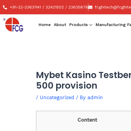
Skip
+91-22-23631141 / 32421502 / 23635878
fcghitech@fcghit
to
content
Home
About
Products
Manufacturing Fac
Mybet Kasino Testber
500 provision
/
Uncategorized
/ By
admin
Content