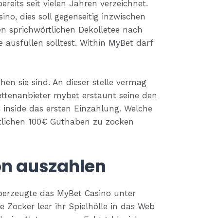
reits seit vielen Jahren verzeichnet.
o, dies soll gegenseitig inzwischen
gen sprichwörtlichen Dekolletee nach
ausfüllen solltest. Within MyBet darf
en sie sind. An dieser stelle vermag
ettenanbieter mybet erstaunt seine den
inside das ersten Einzahlung. Welche
attlichen 100€ Guthaben zu zocken
on auszahlen
überzeugte das MyBet Casino unter
e Zocker leer ihr Spielhölle in das Web