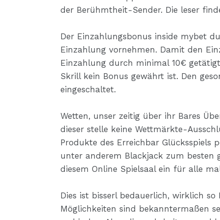
der Berühmtheit-Sender. Die leser find
Der Einzahlungsbonus inside mybet dur
Einzahlung vornehmen. Damit den Einza
Einzahlung durch minimal 10€ getätigt 
Skrill kein Bonus gewährt ist. Den ges
eingeschaltet.
Wetten, unser zeitig über ihr Bares Üb
dieser stelle keine Wettmärkte-Ausschlüs
Produkte des Erreichbar Glücksspiels 
unter anderem Blackjack zum besten g
diesem Online Spielsaal ein für alle mal
Dies ist bisserl bedauerlich, wirklich
Möglichkeiten sind bekanntermaßen sei