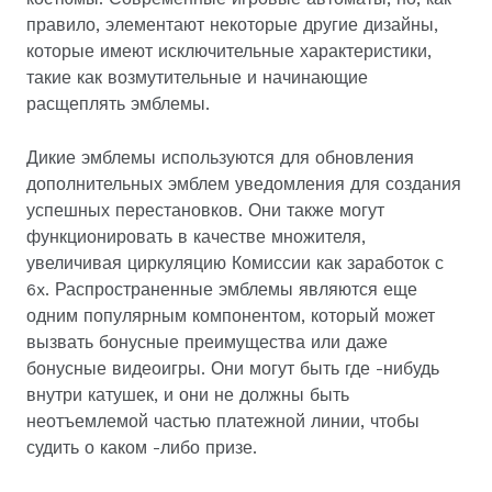
правило, элементают некоторые другие дизайны,
которые имеют исключительные характеристики,
такие как возмутительные и начинающие
расщеплять эмблемы.
Дикие эмблемы используются для обновления
дополнительных эмблем уведомления для создания
успешных перестановков. Они также могут
функционировать в качестве множителя,
увеличивая циркуляцию Комиссии как заработок с
6x. Распространенные эмблемы являются еще
одним популярным компонентом, который может
вызвать бонусные преимущества или даже
бонусные видеоигры. Они могут быть где -нибудь
внутри катушек, и они не должны быть
неотъемлемой частью платежной линии, чтобы
судить о каком -либо призе.