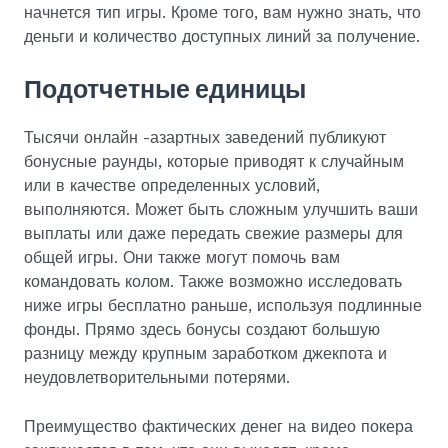
начнется тип игры. Кроме того, вам нужно знать, что
деньги и количество доступных линий за получение.
Подотчетные единицы
Тысячи онлайн -азартных заведений публикуют
бонусные раунды, которые приводят к случайным
или в качестве определенных условий,
выполняются. Может быть сложным улучшить ваши
выплаты или даже передать свежие размеры для
общей игры. Они также могут помочь вам
командовать колом. Также возможно исследовать
ниже игры бесплатно раньше, используя подлинные
фонды. Прямо здесь бонусы создают большую
разницу между крупным заработком джекпота и
неудовлетворительными потерями.
Преимущество фактических денег на видео покера