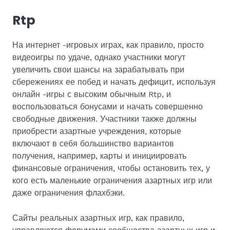
Rtp
На интернет -игровых играх, как правило, просто
видеоигры по удаче, однако участники могут
увеличить свои шансы на зарабатывать при
сбережениях ее побед и начать дефицит, используя
онлайн -игры с высоким обычным Rtp, и
воспользоваться бонусами и начать совершенно
свободные движения. Участники также должны
приобрести азартные учреждения, которые
включают в себя большинство вариантов
получения, например, карты и инициировать
финансовые ограничения, чтобы остановить тех, у
кого есть маленькие ограничения азартных игр или
даже ограничения флахбэки.
Сайты реальных азартных игр, как правило,