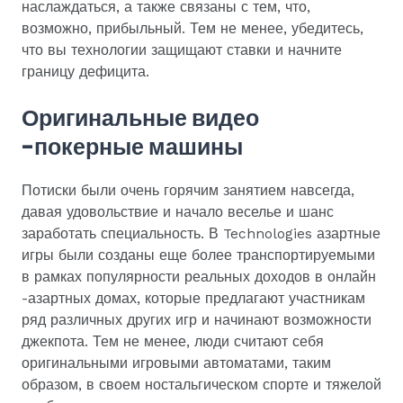
наслаждаться, а также связаны с тем, что,
возможно, прибыльный.
Тем не менее, убедитесь,
что вы технологии защищают ставки и начните
границу дефицита.
Оригинальные видео
-покерные машины
Потиски были очень горячим занятием навсегда,
давая удовольствие и начало веселье и шанс
заработать специальность. В Technologies азартные
игры были созданы еще более транспортируемыми
в рамках популярности реальных доходов в онлайн
-азартных домах, которые предлагают участникам
ряд различных других игр и начинают возможности
джекпота. Тем не менее, люди считают себя
оригинальными игровыми автоматами, таким
образом, в своем ностальгическом спорте и тяжелой