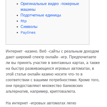
Оригинальные видео -покерные
машины
Подотчетные единицы
Rtp
Символы
Paylines
Интернет -казино. Веб -сайты с реальным доходом
дают широкий спектр онлайн -игр. Предпочитаете
ли вы принять участие в винтажных картах, а также
на быстро развивающихся игровых автоматах, в
этой статье онлайн казино носите что-то в
соответствии с вашими потребностями. Кроме того,
они предоставляют множество банковских
альтернатив, например, криптовалюта.
На интернет -игровых автоматах легко