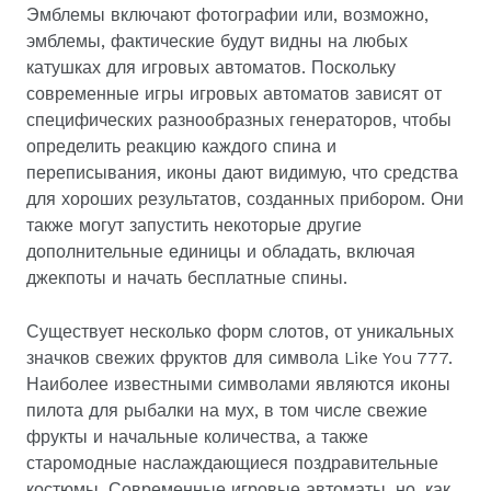
Эмблемы включают фотографии или, возможно,
эмблемы, фактические будут видны на любых
катушках для игровых автоматов. Поскольку
современные игры игровых автоматов зависят от
специфических разнообразных генераторов, чтобы
определить реакцию каждого спина и
переписывания, иконы дают видимую, что средства
для хороших результатов, созданных прибором. Они
также могут запустить некоторые другие
дополнительные единицы и обладать, включая
джекпоты и начать бесплатные спины.
Существует несколько форм слотов, от уникальных
значков свежих фруктов для символа Like You 777.
Наиболее известными символами являются иконы
пилота для рыбалки на мух, в том числе свежие
фрукты и начальные количества, а также
старомодные наслаждающиеся поздравительные
костюмы. Современные игровые автоматы, но, как