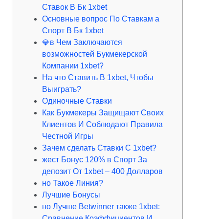
Ставок В Бк 1xbet
Основные вопрос По Ставкам а
Спорт В Бк 1xbet
💎в Чем Заключаются
возможностей Букмекерской
Компании 1xbet?
На что Ставить В 1xbet, Чтобы
Выиграть?
Одиночные Ставки
Как Букмекеры Защищают Своих
Клиентов И Соблюдают Правила
Честной Игры
Зачем сделать Ставки С 1xbet?
жест Бонус 120% в Спорт За
депозит От 1xbet – 400 Долларов
но Такое Линия?
Лучшие Бонусы
но Лучше Betwinner также 1xbet:
Сравнение Коэффициентов И