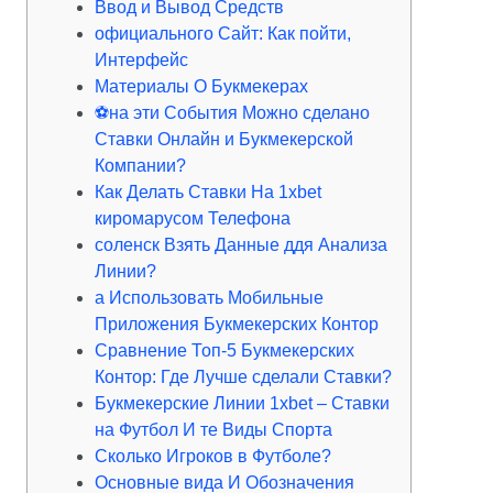
Ввод и Вывод Средств
официального Сайт: Как пойти,
Интерфейс
Материалы О Букмекерах
⚽на эти События Можно сделано
Ставки Онлайн и Букмекерской
Компании?
Как Делать Ставки На 1xbet
киромарусом Телефона
соленск Взять Данные ддя Анализа
Линии?
а Использовать Мобильные
Приложения Букмекерских Контор
Сравнение Топ-5 Букмекерских
Контор: Где Лучше сделали Ставки?
Букмекерские Линии 1xbet – Ставки
на Футбол И те Виды Спорта
Сколько Игроков в Футболе?
Основные вида И Обозначения