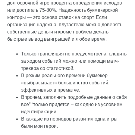
долгосрочной игре процента определения исходов
или достигать 75-80%. Надежность букмекерской
конторы ― это основа ставок на спорт. Если
организация надежна, плугастелю можно доверять
собственные деньги и кроме проблем делать
быстрые вывод выигрышей и любое время.
Только трансляция не предусмотрена, следить
за ходом событий можно или помощи матч-
трекера со статистикой.
В режим реального времени букмекер
«выбрасывает» большинство событий,
эффективных в прематче.
Впрочем, заполнить подробные данные о себя
все” “только придется – как одно из условием
идентификации.
В каждые из периодов развития одна игры
были мои герои.