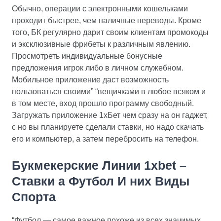
Обычно, операции с электронными кошельками
проходит быстрее, чем наличные переводы. Кроме
того, БК регулярно дарит своим клиентам промокоды
и эксклюзивные фрибеты к различным явлению.
Просмотреть индивидуальные бонусные
предложения игрок либо в личном служебном.
Мобильное приложение даст возможность
пользоваться своими” “вещичками в любое всяком и
в том месте, вход прошло программу свободный.
Загружать приложение 1xБет чем сразу на он гаджет,
с но вы планируете сделали ставки, но надо скачать
его и компьютер, а затем перебросить на телефон.
Букмекерские Линии 1xbet –
Ставки а Футбол И них Виды
Спорта
“Футбол — самое важное похоже из всех значимых