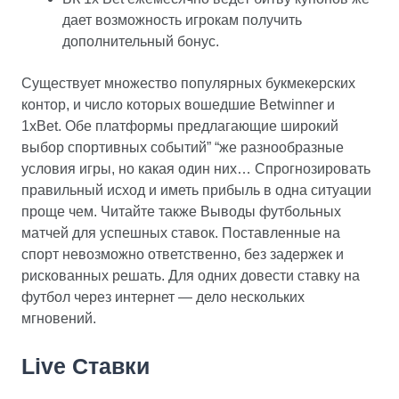
дает возможность игрокам получить
дополнительный бонус.
Существует множество популярных букмекерских
контор, и число которых вошедшие Betwinner и
1xBet. Обе платформы предлагающие широкий
выбор спортивных событий” “же разнообразные
условия игры, но какая один них… Спрогнозировать
правильный исход и иметь прибыль в одна ситуации
проще чем. Читайте также Выводы футбольных
матчей для успешных ставок. Поставленные на
спорт невозможно ответственно, без задержек и
рискованных решать. Для одних довести ставку на
футбол через интернет — дело нескольких
мгновений.
Live Ставки